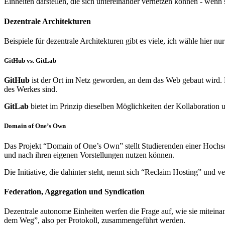
Einheiten darstellen, die sich untereinander vernetzen können - wenn 
Dezentrale Architekturen
Beispiele für dezentrale Architekturen gibt es viele, ich wähle hier nu
GitHub vs. GitLab
GitHub
ist der Ort im Netz geworden, an dem das Web gebaut wird. Pr
des Werkes sind.
GitLab
bietet im Prinzip dieselben Möglichkeiten der Kollaboration u
Domain of One’s Own
Das Projekt “Domain of One’s Own” stellt Studierenden einer Hochsch
und nach ihren eigenen Vorstellungen nutzen können.
Die Initiative, die dahinter steht, nennt sich “Reclaim Hosting” und
Federation, Aggregation und Syndication
Dezentrale autonome Einheiten werfen die Frage auf, wie sie miteinan
dem Weg”, also per Protokoll, zusammengeführt werden.