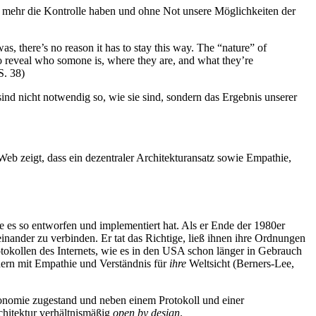
ht mehr die Kontrolle haben und ohne Not unsere Möglichkeiten der
s, there’s no reason it has to stay this way. The “nature” of
 to reveal who somone is, where they are, and what they’re
S. 38)
nd nicht notwendig so, wie sie sind, sondern das Ergebnis unserer
eb zeigt, dass ein dezentraler Architekturansatz sowie Empathie,
e es so entworfen und implementiert hat. Als er Ende der 1980er
nander zu verbinden. Er tat das Richtige, ließ ihnen ihre Ordnungen
okollen des Internets, wie es in den USA schon länger in Gebrauch
ndern mit Empathie und Verständnis für
ihre
Weltsicht (Berners-Lee,
tonomie zugestand und neben einem Protokoll und einer
chitektur verhältnismäßig
open by design
.