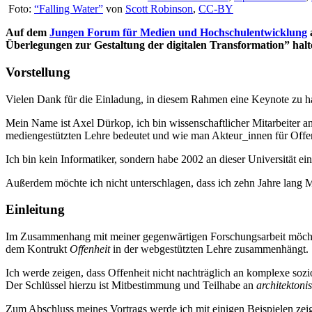
Foto:
“Falling Water”
von
Scott Robinson
,
CC-BY
Auf dem
Jungen Forum für Medien und Hochschulentwicklung
Überlegungen zur Gestaltung der digitalen Transformation” halt
Vorstellung
Vielen Dank für die Einladung, in diesem Rahmen eine Keynote zu ha
Mein Name ist Axel Dürkop, ich bin wissenschaftlicher Mitarbeiter a
mediengestützten Lehre bedeutet und wie man Akteur_innen für Offenhe
Ich bin kein Informatiker, sondern habe 2002 an dieser Universität 
Außerdem möchte ich nicht unterschlagen, dass ich zehn Jahre lang Mu
Einleitung
Im Zusammenhang mit meiner gegenwärtigen Forschungsarbeit möchte 
dem Kontrukt
Offenheit
in der webgestützten Lehre zusammenhängt.
Ich werde zeigen, dass Offenheit nicht nachträglich an komplexe so
Der Schlüssel hierzu ist Mitbestimmung und Teilhabe an
architektoni
Zum Abschluss meines Vortrags werde ich mit einigen Beispielen zeig