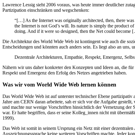
Lawrence Lessig sieht 2006 voraus, was heute immer deutlicher zutage
Partizipation einschränken und wegschenken:
“[…] As the Internet was originally architected, then, there wa
the Internet is not God’s will. Its nature is simply the product
doing. And if it were so designed, then the Net could become [
Die Architektur des World Wide Web ist kontingent wie auch die sozi
Entscheidungen und könnten auch anders sein. Es liegt also an uns, 
Dezentrale Architekturen, Empathie, Respekt, Emergenz, Selb
Nähern wir uns daher konkreter den Konzepten und Ideen an, die für 
Respekt und Emergenz den Erfolg des Netzes angetrieben haben.
Was wir vom World Wide Web lernen können
Das World Wide Web ist auf unterster technischer Ebene partizipativ
Jahre am CERN daran arbeitete, sah er sich vor die Aufgabe gestellt
und machte nur wenige Vorschriften hinsichtlich der Vernetzung de
war. Er hatte begriffen, dass er seine Kolleg_innen nicht mit überm
1999).
Das Web ist somit in seinem Ursprung ein Netz mit einer dezentralen
Auszeichnungssprache keine weiteren Vorschriften machte. Jeder konnt