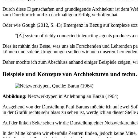
Durch diese Eigenschaften und grundlegende Architektur ist dem We
zum Durchbruch und zu nachhaltigem Erfolg verholfen hat.
Oder wie Gough (2012, S. 43) Emergenz in Bezug auf komplexe sozio
“[A] system of richly connected interacting agents produces a n
Dies ist mithin das Beste, was uns als Forschenden und Lehrenden pa
können und solche Umgebungen sollten wir auch unseren Lernenden z
Daher möchte ich zum Abschluss anhand einiger Beispiele zeigen, wie
Beispiele und Konzepte von Architekturen und techn.
Abbildung:
Netzwerktypen in Anlehnung an Baran (1964)
Ausgehend von der Darstellung Paul Barans möchte ich auf zwei Soft
in der Grafik rechts sehr blass zu sehen ist, werde ich an dieser Stell
Auf der linken Seite sehen wir die Darstellung einer Netzwerkarchite
In der Mitte können wir ebenfalls Zentren finden, jedoch keine Mitte