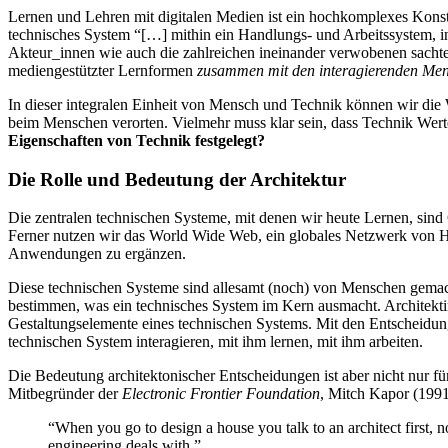
Lernen und Lehren mit digitalen Medien ist ein hochkomplexes Konstru
technisches System “[…] mithin ein Handlungs- und Arbeitssystem, i
Akteur_innen wie auch die zahlreichen ineinander verwobenen sac
mediengestützter Lernformen
zusammen mit den interagierenden Me
In dieser integralen Einheit von Mensch und Technik können wir die We
beim Menschen verorten. Vielmehr muss klar sein, dass Technik Werte
Eigenschaften von Technik festgelegt?
Die Rolle und Bedeutung der Architektur
Die zentralen technischen Systeme, mit denen wir heute Lernen, si
Ferner nutzen wir das World Wide Web, ein globales Netzwerk von Har
Anwendungen zu ergänzen.
Diese technischen Systeme sind allesamt (noch) von Menschen gemacht,
bestimmen, was ein technisches System im Kern ausmacht. Architekti
Gestaltungselemente eines technischen Systems. Mit den Entscheidung
technischen System interagieren, mit ihm lernen, mit ihm arbeiten.
Die Bedeutung architektonischer Entscheidungen ist aber nicht nur fü
Mitbegründer der
Electronic Frontier Foundation
, Mitch Kapor (1991
“When you go to design a house you talk to an architect first, n
engineering deals with.”