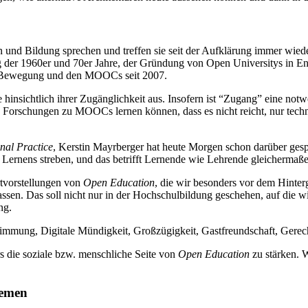
nen und Bildung sprechen und treffen sie seit der Aufklärung immer w
 der 1960er und 70er Jahre, der Gründung von Open Universitys in 
ER-Bewegung und den MOOCs seit 2007.
e hinsichtlich ihrer Zugänglichkeit aus. Insofern ist “Zugang” eine n
 Forschungen zu MOOCs lernen können, dass es nicht reicht, nur tech
nal Practice
, Kerstin Mayrberger hat heute Morgen schon darüber gesp
n Lernens streben, und das betrifft Lernende wie Lehrende gleichermaß
rtvorstellungen von
Open Education
, die wir besonders vor dem Hinte
n lassen. Das soll nicht nur in der Hochschulbildung geschehen, auf die
ng.
estimmung, Digitale Mündigkeit, Großzügigkeit, Gastfreundschaft, Gerec
s die soziale bzw. menschliche Seite von
Open Education
zu stärken. W
temen