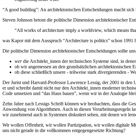
“A good building”: An architektonischen Entscheidungen macht sich f
Steven Johnson betont die politische Dimension architektonischer En
“All works of architecture imply a worldview, which means that 
was Kapor mit dem Ausspruch “Architecture is politics” schon 1991 he
Die politische Dimension architektonischer Entscheidungen sollte uns 
wer
die Architekt_innen der technischen Systeme sind, in denen
ob wir angemessen an den grundsätzlichen architektonischen E
ob diese schließlich unsere - teilweise stark divergierenden - We
Der Jurist und Harvard-Professor Lawrence Lessig, der 2001 in den US
er und schreibt damit nicht nur den Architekt_innen moderner technis
Code umsetzen und “das Haus bauen”, wenn wir in der Analogie blei
Zehn Jahre nach Lessigs Schrift können wir beobachten, dass die Ge
Anwendung von Algorithmen. Auch in diesen Verarbeitungsregeln lasse
wir zunehmend auch in Systemen diskutiert sehen, mit denen wir lerne
Wir wollen Offenheit, wir wollen Partizipation, wir wollen digitale
uns nicht gerade in die vollkommen entgegengesetzte Richtung?