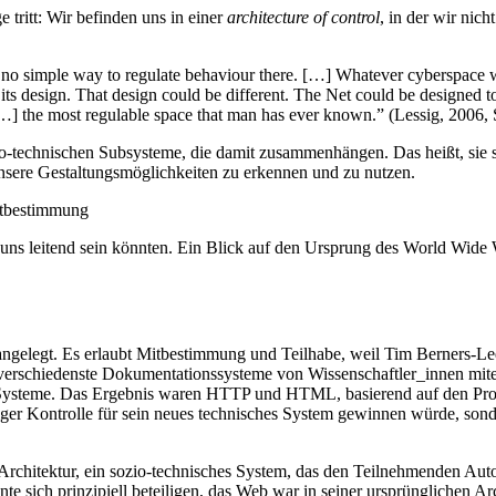
 tritt: Wir befinden uns in einer
architecture of control
, in der wir nic
s no simple way to regulate behaviour there. […] Whatever cyberspace wa
 of its design. That design could be different. The Net could be designed
…] the most regulable space that man has ever known.” (Lessig, 2006, 
o-technischen Subsysteme, die damit zusammenhängen. Das heißt, sie si
unsere Gestaltungsmöglichkeiten zu erkennen und zu nutzen.
stbestimmung
uns leitend sein könnten. Ein Blick auf den Ursprung des World Wide W
 angelegt. Es erlaubt Mitbestimmung und Teilhabe, weil Tim Berners-Le
, verschiedenste Dokumentationssysteme von Wissenschaftler_innen mitei
r Systeme. Das Ergebnis waren HTTP und HTML, basierend auf den Prot
äßiger Kontrolle für sein neues technisches System gewinnen würde, so
 Architektur, ein sozio-technisches System, das den Teilnehmenden Au
e sich prinzipiell beteiligen, das Web war in seiner ursprünglichen Ar