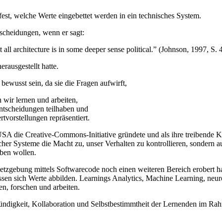
est, welche Werte eingebettet werden in ein technisches System.
tscheidungen, wenn er sagt:
all architecture is in some deeper sense political.” (Johnson, 1997, S. 
rausgestellt hatte.
bewusst sein, da sie die Fragen aufwirft,
 wir lernen und arbeiten,
ntscheidungen teilhaben und
rtvorstellungen repräsentiert.
A die Creative-Commons-Initiative gründete und als ihre treibende Kraf
cher Systeme die Macht zu, unser Verhalten zu kontrollieren, sondern 
ben wollen.
setzgebung mittels Softwarecode noch einen weiteren Bereich erobert 
n sich Werte abbilden. Learnings Analytics, Machine Learning, neurona
n, forschen und arbeiten.
 Mündigkeit, Kollaboration und Selbstbestimmtheit der Lernenden im R