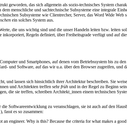
kt geworden, das sich allgemein als sozio-technisches System charakter
n dem menschliche und sachtechnische Subsysteme eine integrale Einhe
htechnischen Subsysteme wie Clientrecher, Server, das Word Wide W
nschen
ein solches System aus.
rte, die uns wichtig sind und die unser Handeln leiten bzw. leiten soll
 inkorporiert, Regeln definiert, über Freiheitsgrade verfügt und auf 
nd Computer und Smartphones, auf denen vom Betriebssystem bis zu d
d- und Software, auf das wir u.a. über den Browser zugreifen, und dam
 und lassen sich hinsichtlich ihrer Architektur beschreiben. Sie weise
nnen und Architekten treffen sehr
früh
und in der Regel zu Beginn sein
en, die sie treffen, schreiben Architekt_innen einem technischen Syst
r die Softwareentwicklung zu veranschlagen, sie ist auch auf den Hausb
), fasst es so zusammen:
ot an engineer. Why is this? Because the criteria for what makes a good 