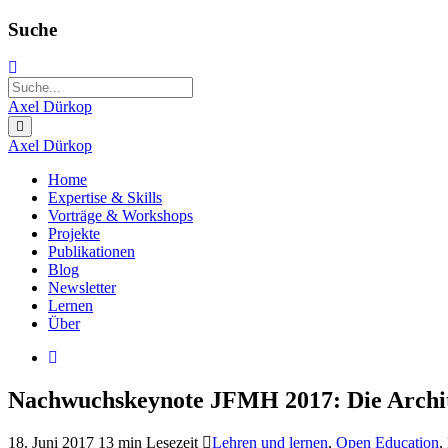
Suche
Axel Dürkop
Axel Dürkop
Home
Expertise & Skills
Vorträge & Workshops
Projekte
Publikationen
Blog
Newsletter
Lernen
Über
Nachwuchskeynote JFMH 2017: Die Archit
18. Juni 2017
13 min Lesezeit
Lehren und lernen
,
Open Education
,