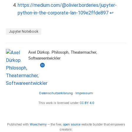
https://medium.com/@olivier.borderies/jupyter-
python-in-the-corporate-lan-109e2ffde897
↩︎
Jupyter Notebook
Axel Dürkop. Philosoph, Theatermacher,
Softwareentwickler
Datenschutzerklärung
·
Impressum
This work is licensed under
CC BY 4.0
Published with
Wowchemy
— the free,
open source
website builder that empowers
creators.